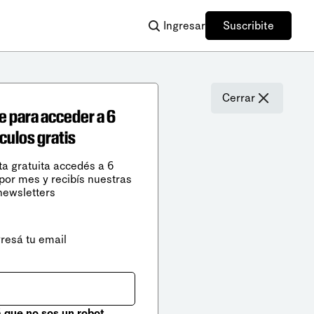
Ingresar
Suscribite
Cerrar
e para acceder a 6
ículos gratis
ta gratuita accedés a 6
 por mes y recibís nuestras
newsletters
gresá tu email
que no sos un robot