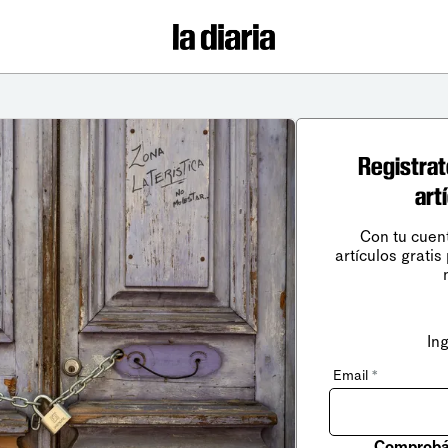
Registrat
art
Con tu cuen
artículos gratis
In
Email
*
Comprobá 