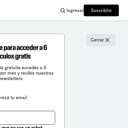
Ingresar
Suscribite
Cerrar
e para acceder a 6
ículos gratis
ta gratuita accedés a 6
 por mes y recibís nuestras
newsletters
gresá tu email
que no sos un robot