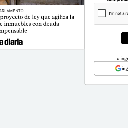
ARLAMENTO
royecto de ley que agiliza la
de inmuebles con deuda
mpensable
o ing
in