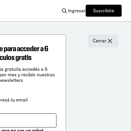
Ingresar
Suscribite
Cerrar
e para acceder a 6
ículos gratis
ta gratuita accedés a 6
 por mes y recibís nuestras
newsletters
gresá tu email
que no sos un robot