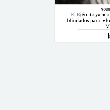
GOBI
El Ejército ya ac
blindados para refor
M