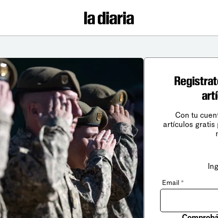
Registrat
art
Con tu cuen
artículos gratis
In
Email
*
Comprobá 