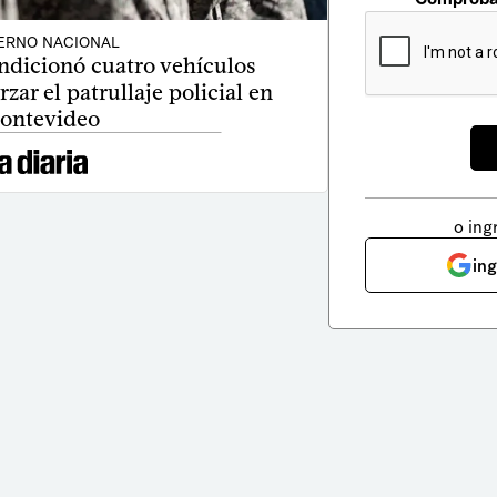
ERNO NACIONAL
ondicionó cuatro vehículos
zar el patrullaje policial en
ontevideo
o ing
in