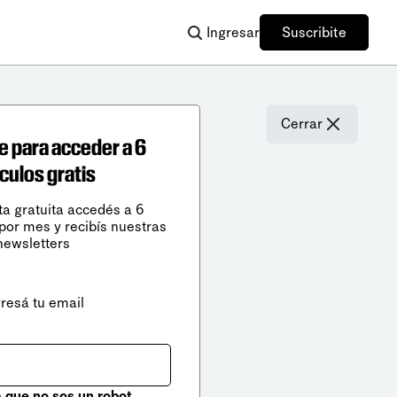
Ingresar
Suscribite
Cerrar
e para acceder a 6
ículos gratis
ta gratuita accedés a 6
 por mes y recibís nuestras
newsletters
gresá tu email
que no sos un robot