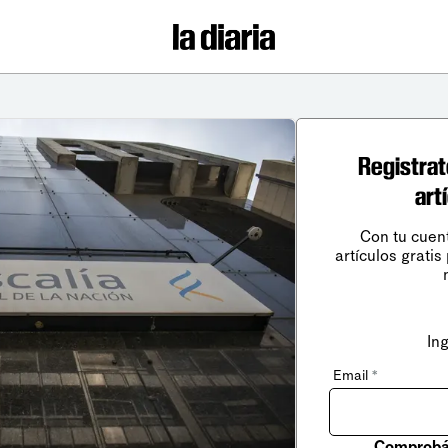
Registrat
art
Con tu cuen
artículos gratis
In
Email
*
Comprobá 