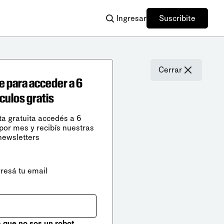
Ingresar
Suscribite
Cerrar
e para acceder a 6
ículos gratis
ta gratuita accedés a 6
 por mes y recibís nuestras
newsletters
gresá tu email
que no sos un robot