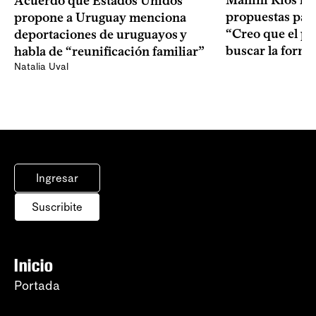
Manini Ríos le 
Acuerdo que Estados Unidos
propuestas para
propone a Uruguay menciona
“Creo que el pr
deportaciones de uruguayos y
buscar la form
habla de “reunificación familiar”
Natalia Uval
Ingresar
Suscribite
Inicio
Portada