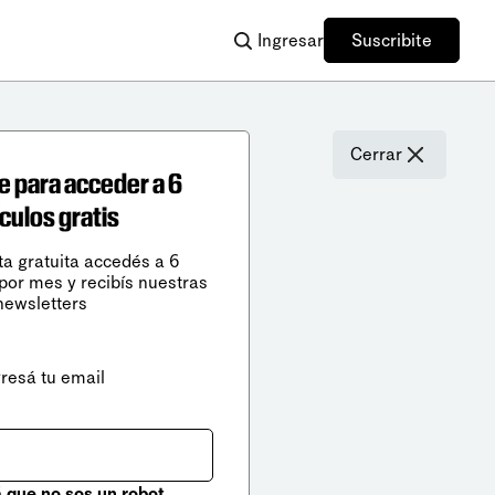
Ingresar
Suscribite
Cerrar
e para acceder a 6
ículos gratis
ta gratuita accedés a 6
 por mes y recibís nuestras
newsletters
gresá tu email
que no sos un robot