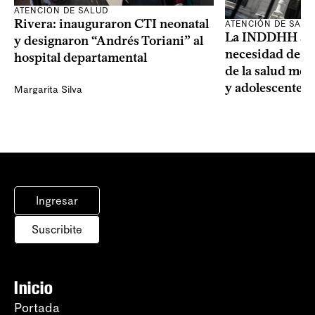
ATENCIÓN DE SALUD
Rivera: inauguraron CTI neonatal
ATENCIÓN DE SALU
La INDDHH advi
y designaron “Andrés Toriani” al
necesidad de un
hospital departamental
de la salud men
y adolescentes
Margarita Silva
Ingresar
Suscribite
Inicio
Portada