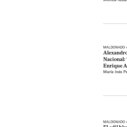
MALDONADO › 
Alexandro 
Nacional:
Enrique A
María Inés P
MALDONADO › 