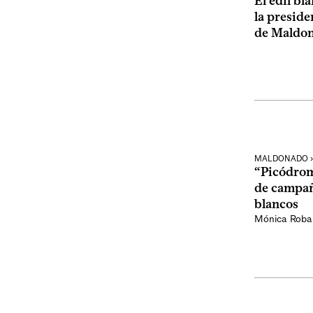
El edil b
la preside
de Maldo
MALDONADO › 
“Picódrom
de campañ
blancos
Mónica Roba