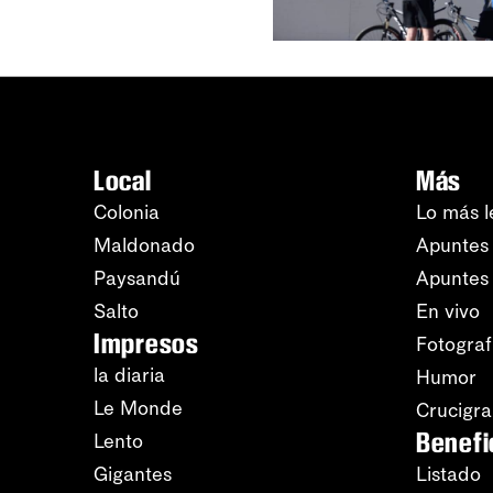
Local
Más
Colonia
Lo más l
Maldonado
Apuntes 
Paysandú
Apuntes
Salto
En vivo
Impresos
Fotograf
la diaria
Humor
Le Monde
Crucigr
Benefi
Lento
Gigantes
Listado