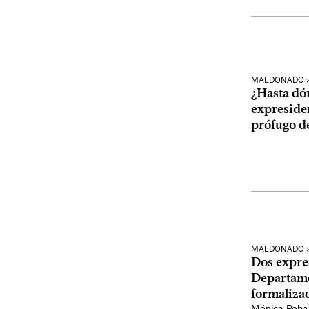
MALDONADO › 
¿Hasta dón
expreside
prófugo de
MALDONADO › 
Dos expres
Departame
formaliza
Mónica Roba