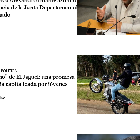
lanco Alexandro Infante asumió
ncia de la Junta Departamental
nado
POLÍTICA
o” de El Jagüel: una promesa
a capitalizada por jóvenes
ina