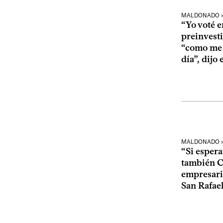
MALDONADO › 
“Yo voté e
preinvest
“como me 
día”, dijo
MALDONADO › 
“Si esper
también Ci
empresario
San Rafae