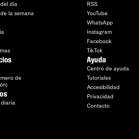
del día
RSS
 de la semana
YouTube
WhatsApp
ía
Instagram
Facebook
amas
TikTok
cios
Ayuda
Centro de ayuda
úmero de
Tutoriales
ión)
Accesibilidad
ros
Privacidad
 diaria
Contacto