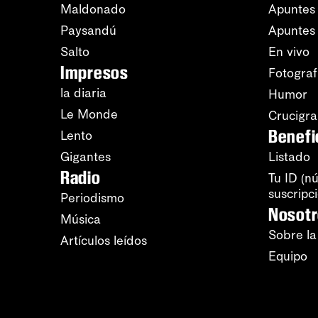
Maldonado
Apuntes 
Paysandú
Apuntes
Salto
En vivo
Impresos
Fotograf
la diaria
Humor
Le Monde
Crucigr
Benefi
Lento
Gigantes
Listado
Radio
Tu ID (n
suscripc
Periodismo
Nosot
Música
Sobre la
Artículos leídos
Equipo