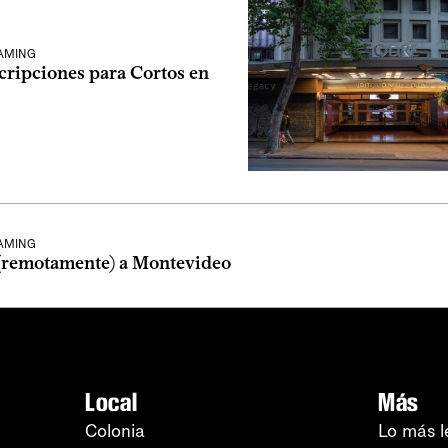
EAMING
cripciones para Cortos en
EAMING
(remotamente) a Montevideo
Local
Más
Colonia
Lo más l