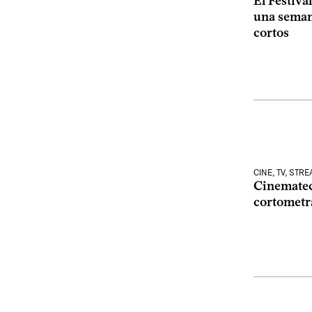
El Festiva
una seman
cortos
CINE, TV, STR
Cinematec
cortometra