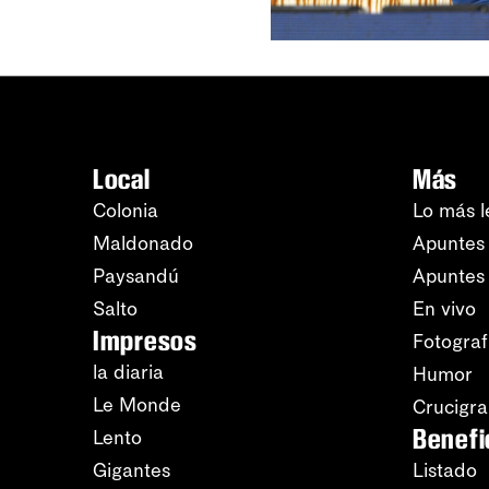
Local
Más
Colonia
Lo más l
Maldonado
Apuntes 
Paysandú
Apuntes
Salto
En vivo
Impresos
Fotograf
la diaria
Humor
Le Monde
Crucigr
Benefi
Lento
Gigantes
Listado