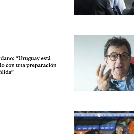
rdano: “Uruguay está
o con una preparación
ólida”