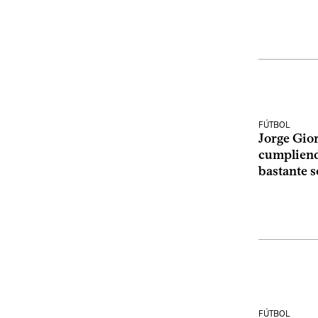
FÚTBOL
Jorge Gio
cumpliend
bastante s
FÚTBOL