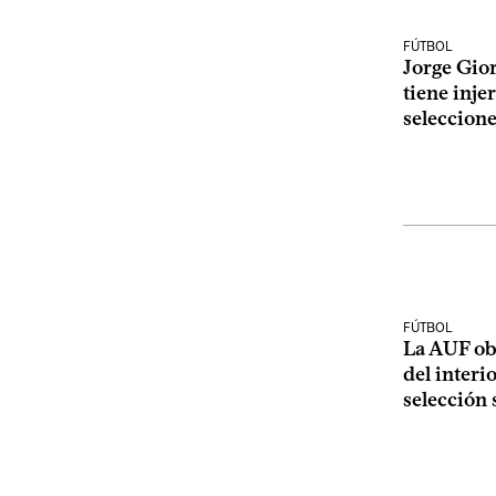
FÚTBOL
Jorge Gio
tiene inje
seleccion
FÚTBOL
La AUF ob
del interi
selección 