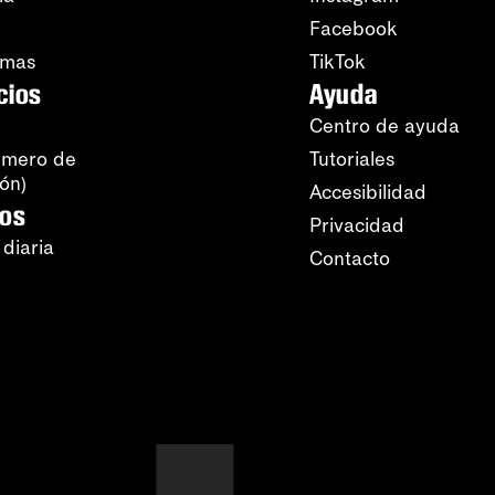
Facebook
amas
TikTok
cios
Ayuda
Centro de ayuda
úmero de
Tutoriales
ión)
Accesibilidad
ros
Privacidad
 diaria
Contacto