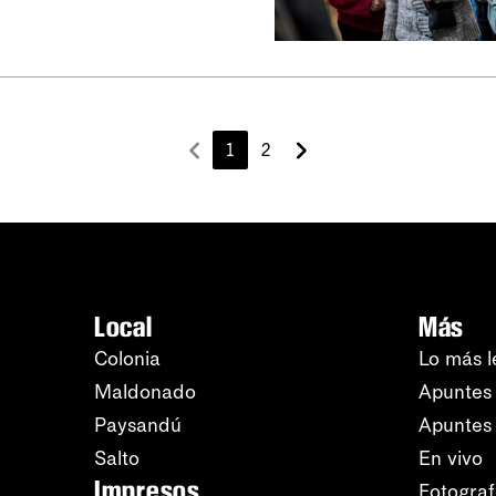
1
2
Local
Más
Colonia
Lo más l
Maldonado
Apuntes 
Paysandú
Apuntes
Salto
En vivo
Impresos
Fotograf