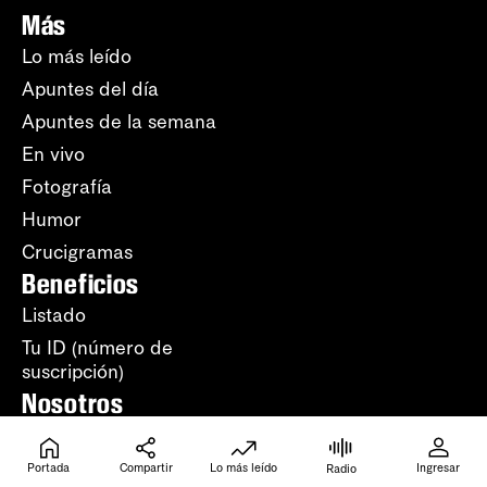
Más
Lo más leído
Apuntes del día
Apuntes de la semana
En vivo
Fotografía
Humor
Crucigramas
Beneficios
Listado
Tu ID (número de
suscripción)
Nosotros
Sobre la diaria
Equipo
Portada
Compartir
Lo más leído
Ingresar
Radio