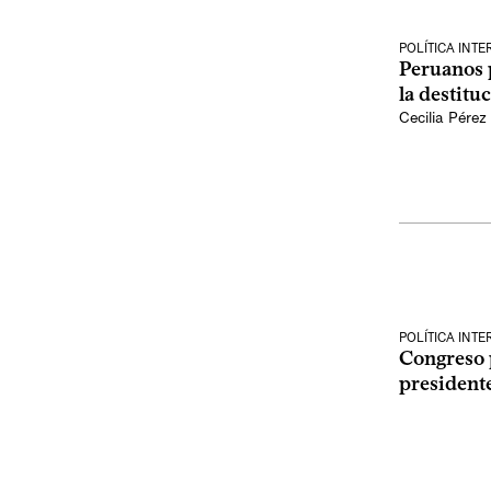
POLÍTICA INT
Peruanos p
la destitu
Cecilia Pérez
POLÍTICA INT
Congreso 
president