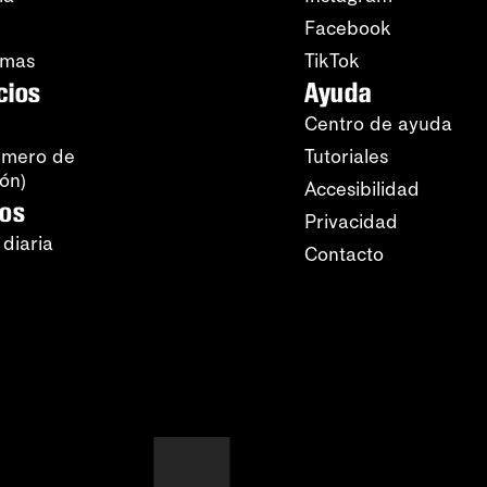
Facebook
amas
TikTok
cios
Ayuda
Centro de ayuda
úmero de
Tutoriales
ión)
Accesibilidad
ros
Privacidad
 diaria
Contacto