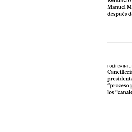
Renunció 
Manuel Me
después d
POLÍTICA INT
Canciller
presidente
“proceso p
los “canal