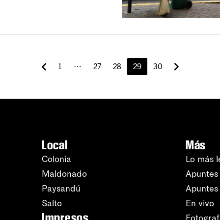
1
⋯
27
28
29
30
Local
Más
Colonia
Lo más l
Maldonado
Apuntes 
Paysandú
Apuntes
Salto
En vivo
Impresos
Fotograf