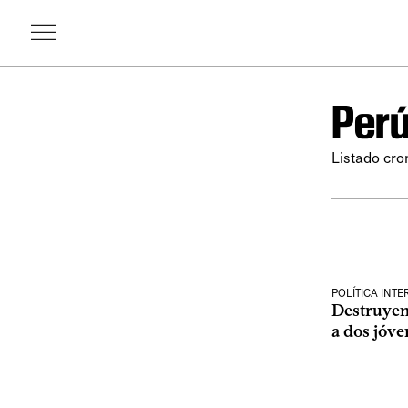
Per
Listado cro
POLÍTICA INT
Destruyen
a dos jóve