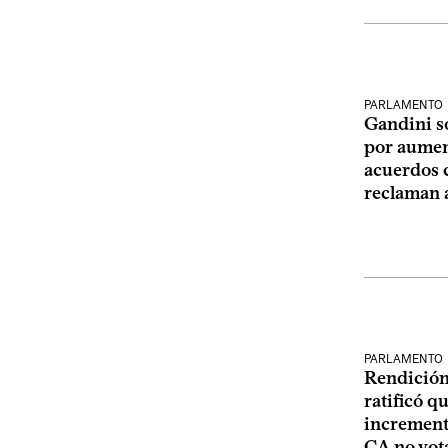
PARLAMENTO
Gandini s
por aument
acuerdos c
reclaman 
PARLAMENTO
Rendición
ratificó q
incremento
CA no vota