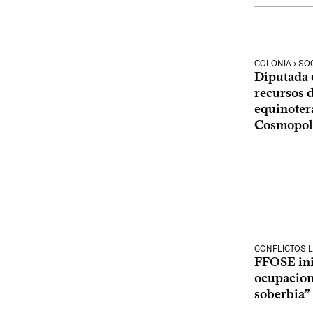
COLONIA › SO
Diputada 
recursos d
equinoter
Cosmopol
CONFLICTOS 
FFOSE ini
ocupacione
soberbia”