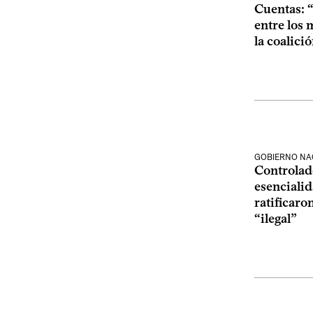
Cuentas: 
entre los 
la coalici
GOBIERNO NA
Controlado
esencialid
ratificaro
“ilegal”