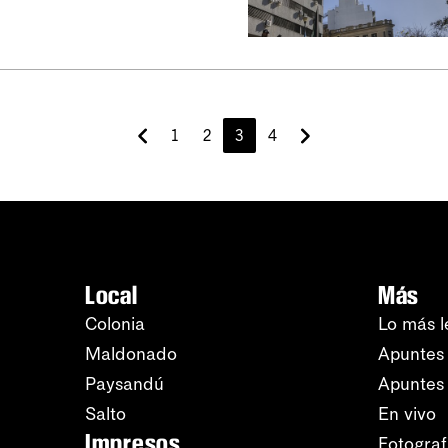
1
2
3
4
Local
Más
Colonia
Lo más l
Maldonado
Apuntes 
Paysandú
Apuntes
Salto
En vivo
Impresos
Fotograf