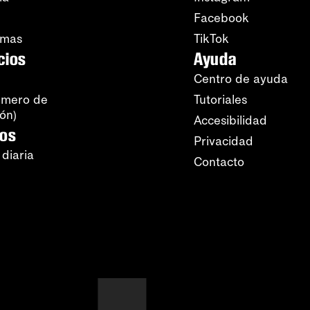
Facebook
amas
TikTok
cios
Ayuda
Centro de ayuda
úmero de
Tutoriales
ión)
Accesibilidad
ros
Privacidad
 diaria
Contacto