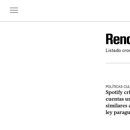
Rend
Listado cro
POLÍTICAS CU
Spotify cr
cuentas u
similares 
ley parag