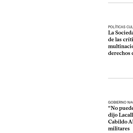
POLÍTICAS CU
La Socieda
de las crí
multinacio
derechos 
GOBIERNO NA
“No puede 
dijo Lacal
Cabildo A
militares