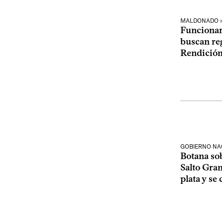
MALDONADO › 
Funcionar
buscan reg
Rendición
GOBIERNO NA
Botana so
Salto Gran
plata y se