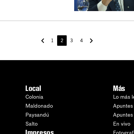
1
2
3
4
Local
Más
Colonia
Lo más l
Maldonado
Apuntes 
Paysandú
Apuntes
Salto
En vivo
Impresos
Fotograf