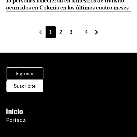
15 personas fallecieron en siniestros de tránsito
ocurridos en Colonia en los últimos cuatro meses
1
2
3
4
⋯
Ingresar
Suscribite
Inicio
Portada