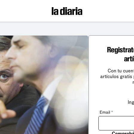
Registrat
art
Con tu cuen
artículos gratis
In
Email
*
Comprobá 