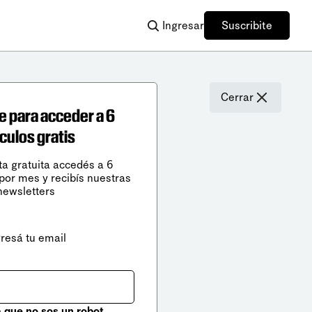
Ingresar
Suscribite
Cerrar
e para acceder a 6
ículos gratis
ta gratuita accedés a 6
 por mes y recibís nuestras
newsletters
gresá tu email
que no sos un robot