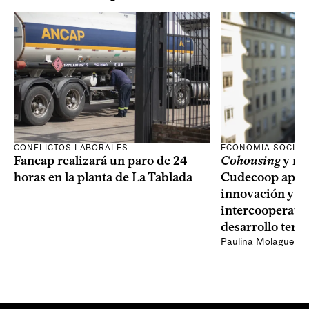
CONFLICTOS LABORALES
ECONOMÍA SOCIAL
Fancap realizará un paro de 24
Cohousing
y nu
horas en la planta de La Tablada
Cudecoop apues
innovación y el
intercooperativ
desarrollo terri
Paulina Molaguero