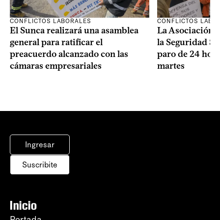
CONFLICTOS LABORALES
CONFLICTOS LABO
El Sunca realizará una asamblea
La Asociación 
general para ratificar el
la Seguridad So
preacuerdo alcanzado con las
paro de 24 hora
cámaras empresariales
martes
Ingresar
Suscribite
Inicio
Portada