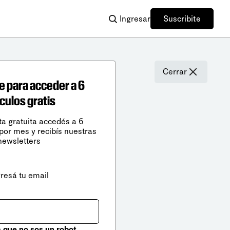
Ingresar
Suscribite
Cerrar
e para acceder a 6
ículos gratis
ta gratuita accedés a 6
 por mes y recibís nuestras
newsletters
gresá tu email
que no sos un robot