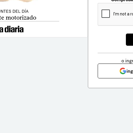
NTES DEL DÍA
e motorizado
o ing
in