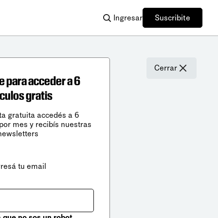
Ingresar
Suscribite
Cerrar
e para acceder a 6
ículos gratis
ta gratuita accedés a 6
 por mes y recibís nuestras
newsletters
gresá tu email
que no sos un robot