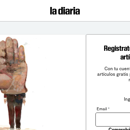
Registrat
art
Con tu cuen
artículos gratis
In
Email
*
Comprobá 