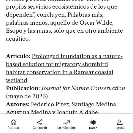
propios servicios ecosistémicos de los que
dependen”, concluyen. Palabras más,
palabras menos, aquello de Oscar Wilde,
Esopo y las ranas, solo que en otro ambiente
acuático.
Artículo:
Prolonged inundation as a nature-
based solution for migratory shorebird
habitat conservation in a Ramsar coastal
wetland
Publicación:
Journal for Nature Conservation
(mayo de 2026)
Autores:
Federico Pírez, Santiago Medina,
Agustina Medina y Joaquín Aldabe.
Portada
Compartir
Lo más leído
Ingresar
Radio
Recibí la newsletter de
Ciencia
en tu email cada