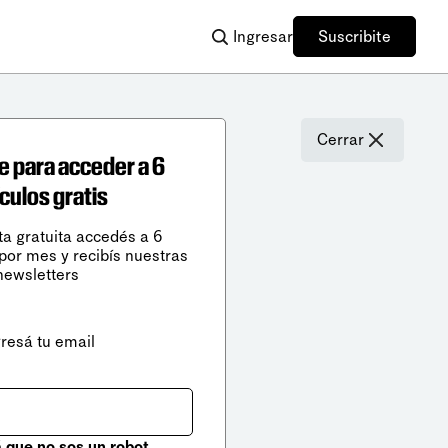
Ingresar
Suscribite
Cerrar
e para acceder a 6
ículos gratis
ta gratuita accedés a 6
 por mes y recibís nuestras
newsletters
gresá tu email
que no sos un robot