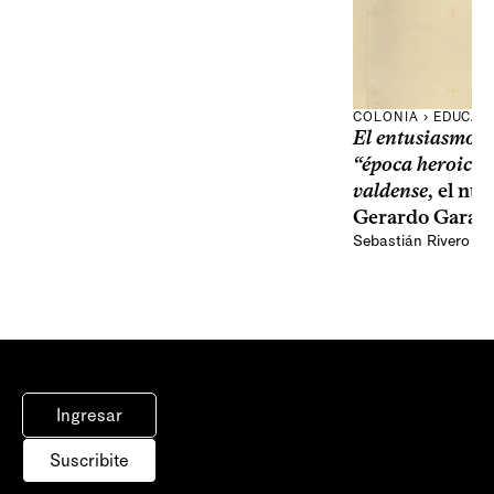
COLONIA › EDUCAC
El entusiasmo y 
“época heroica”
valdense
, el nu
Gerardo Garay
Sebastián Rivero Sc
Ingresar
Suscribite