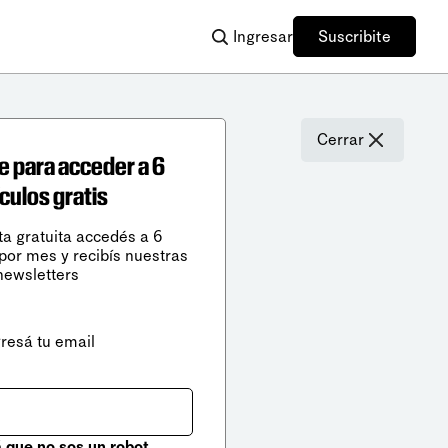
Ingresar
Suscribite
Cerrar
e para acceder a 6
ículos gratis
ta gratuita accedés a 6
 por mes y recibís nuestras
newsletters
gresá tu email
que no sos un robot