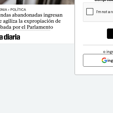
NIA › POLÍTICA
iendas abandonadas ingresan
e agiliza la expropiación de
bada por el Parlamento
o ing
in