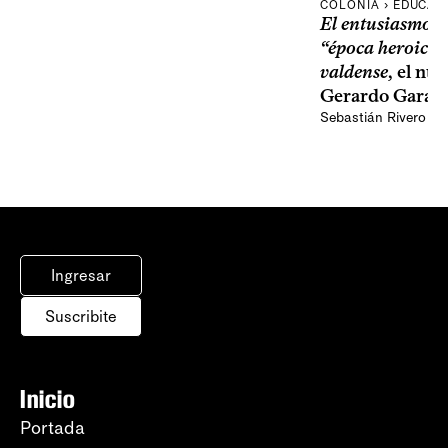
COLONIA › EDUCAC
El entusiasmo y 
“época heroica”
valdense
, el nu
Gerardo Garay
Sebastián Rivero Sc
Ingresar
Suscribite
Inicio
Portada