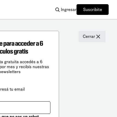
Ingresar
Suscribite
Cerrar
e para acceder a 6
ículos gratis
ta gratuita accedés a 6
 por mes y recibís nuestras
newsletters
gresá tu email
que no sos un robot