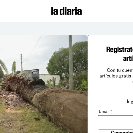
Registrat
art
Con tu cuen
artículos gratis
In
Email
*
Comprobá 