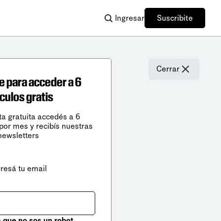
Ingresar
Suscribite
Cerrar
e para acceder a 6
ículos gratis
ta gratuita accedés a 6
 por mes y recibís nuestras
newsletters
gresá tu email
que no sos un robot