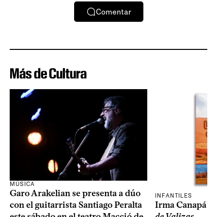
Comentar
Más de Cultura
MÚSICA
Garo Arakelian se presenta a dúo
INFANTILES
Irma Canapá p
con el guitarrista Santiago Peralta
de Valizas
este sábado en el teatro Macció de