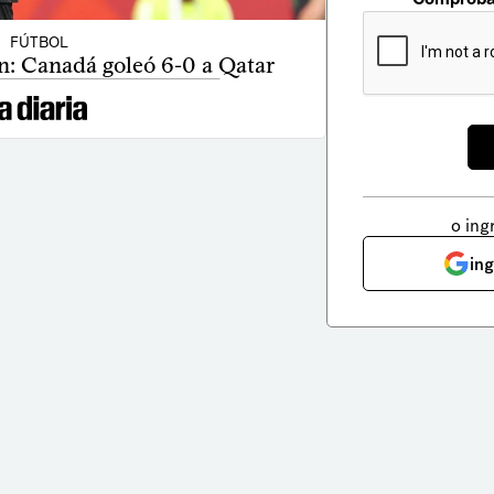
FÚTBOL
ón: Canadá goleó 6-0 a Qatar
o ing
in