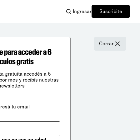
Ingresar
Suscribite
Cerrar
e para acceder a 6
ículos gratis
ta gratuita accedés a 6
 por mes y recibís nuestras
newsletters
gresá tu email
que no sos un robot