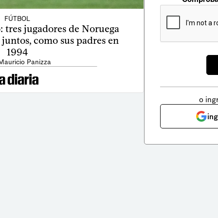
FÚTBOL
: tres jugadores de Noruega
 juntos, como sus padres en
1994
Mauricio Panizza
o ing
in