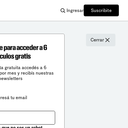
Ingresar
Suscribite
Cerrar
e para acceder a 6
ículos gratis
ta gratuita accedés a 6
 por mes y recibís nuestras
newsletters
gresá tu email
que no sos un robot