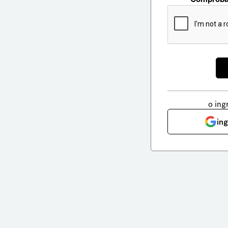
o ing
in