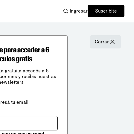
Ingresar
Suscribite
Cerrar
e para acceder a 6
ículos gratis
ta gratuita accedés a 6
 por mes y recibís nuestras
newsletters
gresá tu email
que no sos un robot