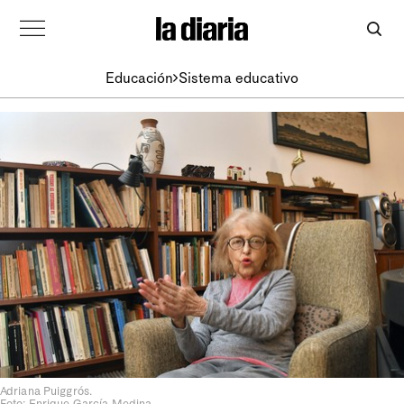
Educación
Sistema educativo
Adriana Puiggrós.
Foto: Enrique García Medina