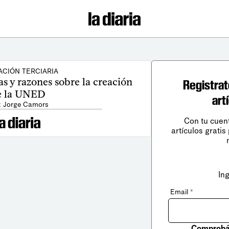
CIÓN TERCIARIA
s y razones sobre la creación
Registrat
e la UNED
art
: Jorge Camors
Con tu cuen
artículos gratis
In
Email
*
Comprobá 