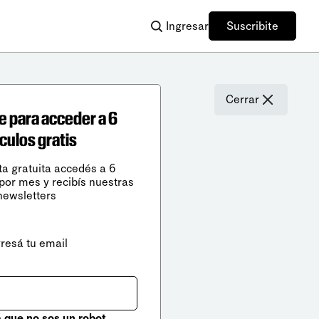
Ingresar
Suscribite
Cerrar
e para acceder a 6
ículos gratis
ta gratuita accedés a 6
 por mes y recibís nuestras
newsletters
gresá tu email
que no sos un robot