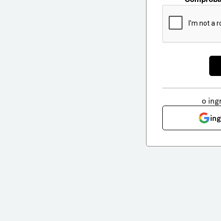
o ing
in