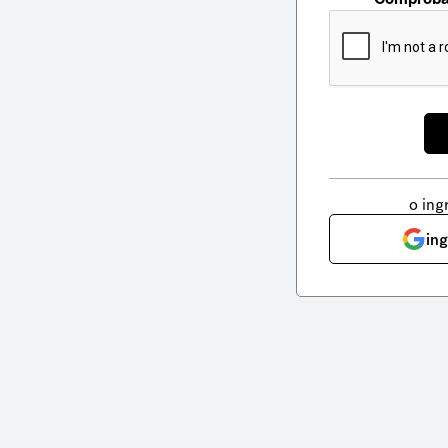
o ing
in