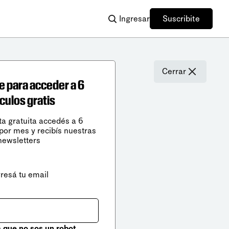
Ingresar
Suscribite
Cerrar
e para acceder a 6
ículos gratis
ta gratuita accedés a 6
 por mes y recibís nuestras
newsletters
gresá tu email
que no sos un robot