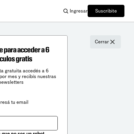
Ingresar
Suscribite
Cerrar
e para acceder a 6
ículos gratis
ta gratuita accedés a 6
 por mes y recibís nuestras
newsletters
gresá tu email
que no sos un robot