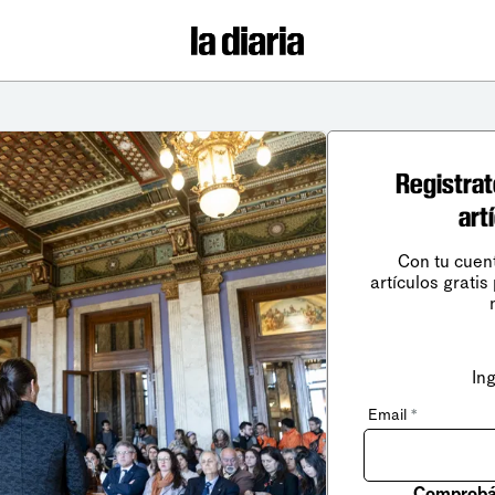
Registrat
art
Con tu cuen
artículos gratis
In
Email
*
Comprobá 