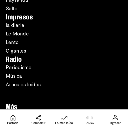
Salto
Impresos
la diaria
Le Monde
Lento
Gigantes
Radio
Periodismo
Música
Artículos leídos
Más
Lo más leído
Apuntes del día
Portada
Compartir
Lo más leído
Ingresar
Radio