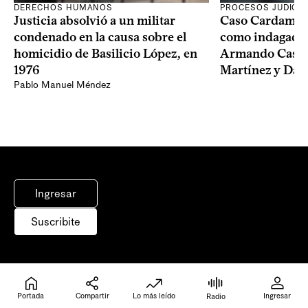
DERECHOS HUMANOS
PROCESOS JUDICIA
Justicia absolvió a un militar
Caso Cardama: F
condenado en la causa sobre el
como indagados 
homicidio de Basilicio López, en
Armando Castai
1976
Martínez y Dam
Pablo Manuel Méndez
Ingresar
Suscribite
Inicio
Portada
Portada
Compartir
Lo más leído
Ingresar
Radio