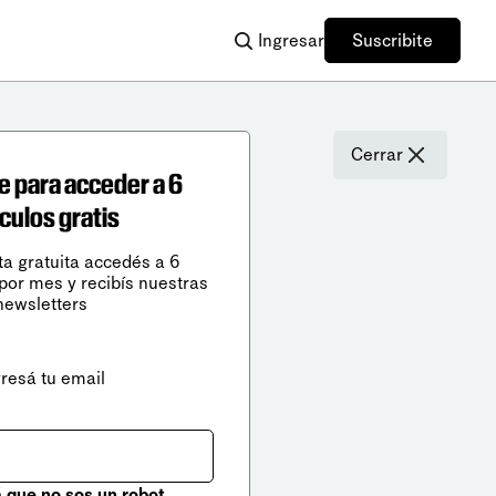
Ingresar
Suscribite
Cerrar
e para acceder a 6
ículos gratis
ta gratuita accedés a 6
 por mes y recibís nuestras
newsletters
gresá tu email
que no sos un robot