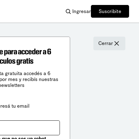
Ingresar
Suscribite
Cerrar
e para acceder a 6
ículos gratis
ta gratuita accedés a 6
 por mes y recibís nuestras
newsletters
gresá tu email
que no sos un robot