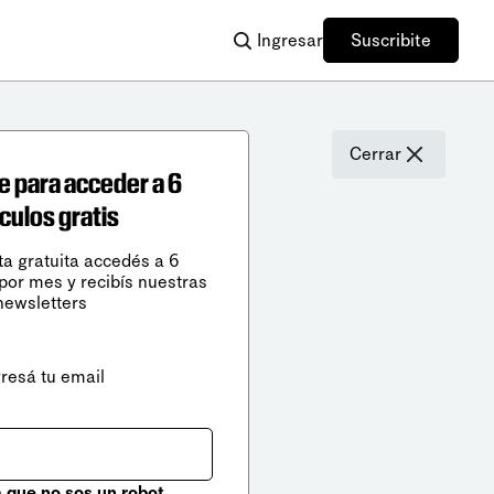
Ingresar
Suscribite
Cerrar
e para acceder a 6
ículos gratis
ta gratuita accedés a 6
 por mes y recibís nuestras
newsletters
gresá tu email
que no sos un robot