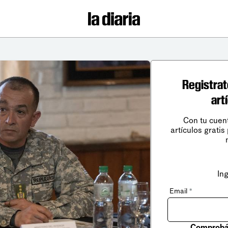
Registrat
art
Con tu cuen
artículos gratis
In
Email
*
Comprobá 