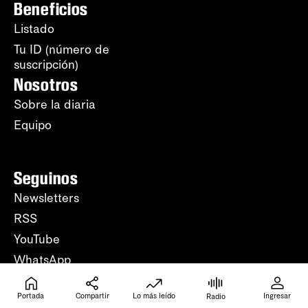
Beneficios
Listado
Tu ID (número de
suscripción)
Nosotros
Sobre la diaria
Equipo
Seguinos
Newsletters
RSS
YouTube
WhatsApp
Instagram
Portada
Compartir
Lo más leído
Ingresar
Radio
Facebook