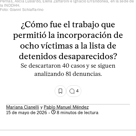
Pernas, Alicia Lusiardo, Elena Zaffaroni e Ignacio Errandonea, en la sede de
la INDDHH.
Foto: Gianni Schiaffarino
¿Cómo fue el trabajo que
permitió la incorporación de
ocho víctimas a la lista de
detenidos desaparecidos?
Se descartaron 40 casos y se siguen
analizando 81 denuncias.
4
Mariana Cianelli
y
Pablo Manuel Méndez
15 de mayo de 2026
-
8 minutos de lectura