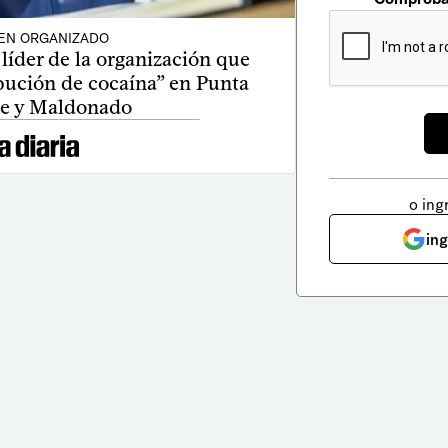
EN ORGANIZADO
 líder de la organización que
ibución de cocaína” en Punta
te y Maldonado
o ing
in