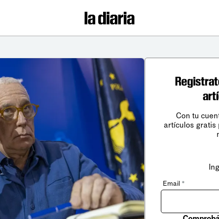
Registrat
art
Con tu cuen
artículos gratis
In
Email
*
Comprobá 