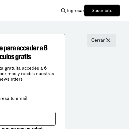
Ingresar
Suscribite
Cerrar
e para acceder a 6
ículos gratis
ta gratuita accedés a 6
 por mes y recibís nuestras
newsletters
gresá tu email
que no sos un robot