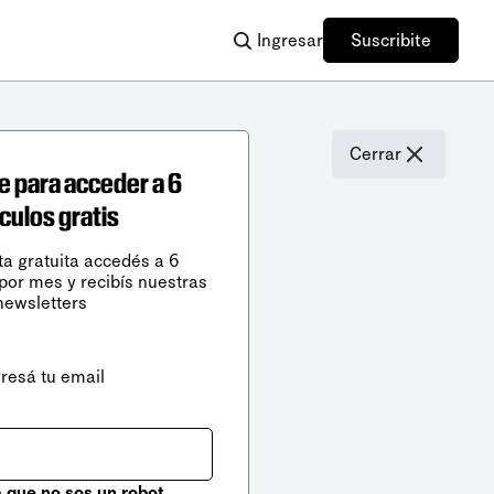
Ingresar
Suscribite
Cerrar
e para acceder a 6
ículos gratis
ta gratuita accedés a 6
 por mes y recibís nuestras
newsletters
gresá tu email
que no sos un robot