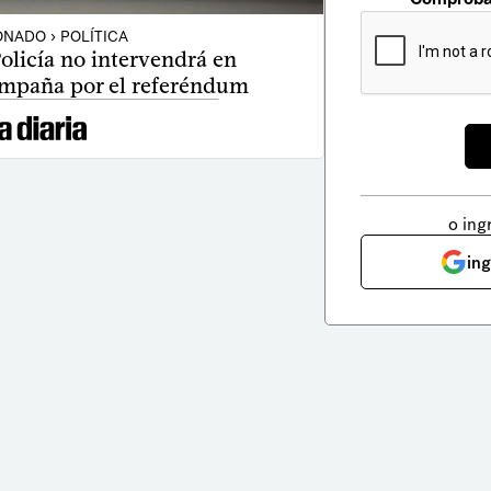
NADO › POLÍTICA
olicía no intervendrá en
ampaña por el referéndum
o ing
in