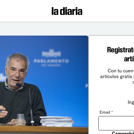
Registrat
art
Con tu cuen
artículos gratis
In
Email
*
Comprobá 