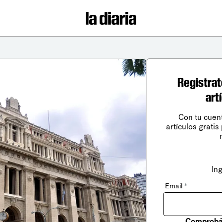
Registrat
art
Con tu cuen
artículos gratis
In
Email
*
Comprobá 