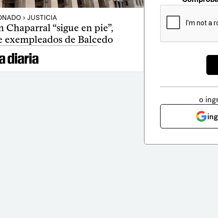
NADO › JUSTICIA
 Chaparral “sigue en pie”,
e exempleados de Balcedo
o ing
in