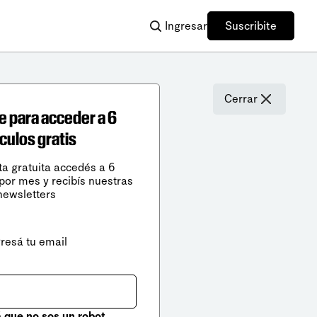
Ingresar
Suscribite
Cerrar
e para acceder a 6
ículos gratis
ta gratuita accedés a 6
 por mes y recibís nuestras
newsletters
gresá tu email
que no sos un robot