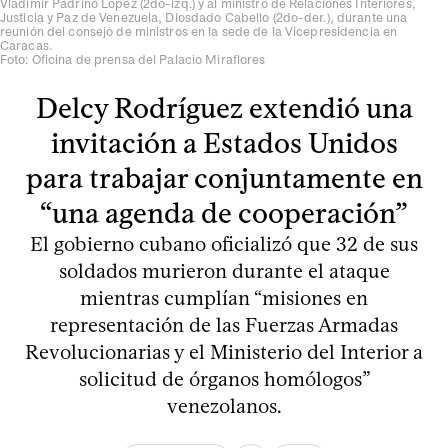
Vladimir Padrino López (2do-izq.) y al ministro de Relaciones Interiores,
Justicia y Paz de Venezuela, Diosdado Cabello (2do-der.), durante una
reunión del consejo de ministros en la sede de la Vicepresidencia en
Caracas.
Foto: Oficina de prensa del Palacio Miraflores
Delcy Rodríguez extendió una
invitación a Estados Unidos
para trabajar conjuntamente en
“una agenda de cooperación”
El gobierno cubano oficializó que 32 de sus
soldados murieron durante el ataque
mientras cumplían “misiones en
representación de las Fuerzas Armadas
Revolucionarias y el Ministerio del Interior a
solicitud de órganos homólogos”
venezolanos.