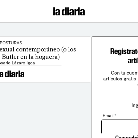
POSTURAS
exual contemporáneo (o los
Registrat
 Butler en la hoguera)
art
osario Lázaro Igoa
Con tu cuen
artículos gratis
In
Email
*
Comprobá 