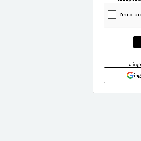
o ing
in