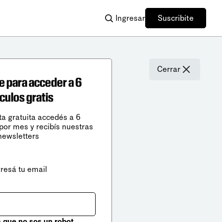
Ingresar
Suscribite
Cerrar
e para acceder a 6
ículos gratis
ta gratuita accedés a 6
 por mes y recibís nuestras
newsletters
gresá tu email
que no sos un robot