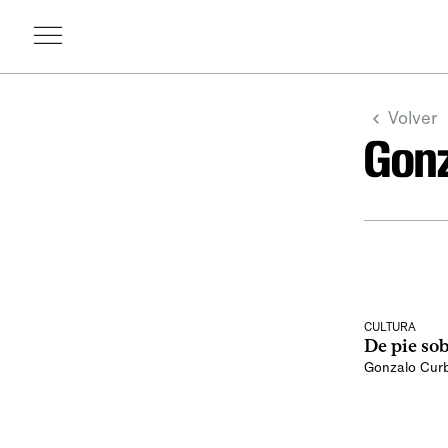
Volver
Gonz
CULTURA
De pie so
Gonzalo Curb