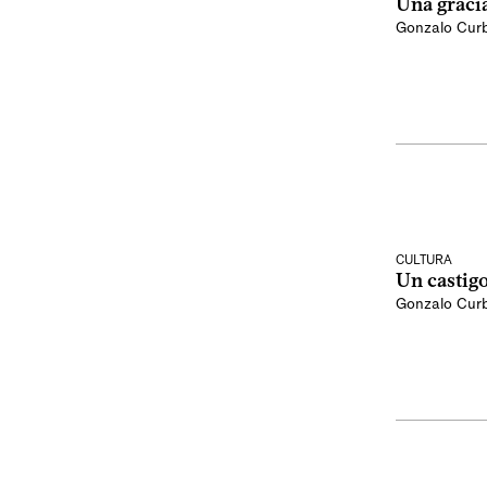
Una graci
Gonzalo Curb
CULTURA
Un castig
Gonzalo Curb