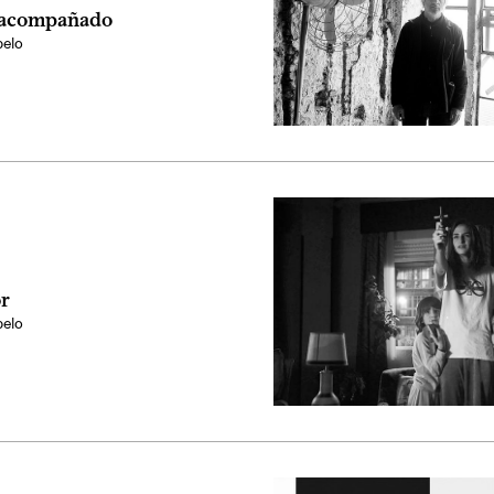
 acompañado
elo
r
elo