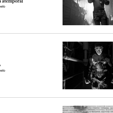
a atemporal
elo
o
elo