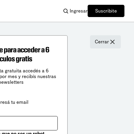
Ingresar
Suscribite
Cerrar
e para acceder a 6
ículos gratis
ta gratuita accedés a 6
 por mes y recibís nuestras
newsletters
gresá tu email
que no sos un robot